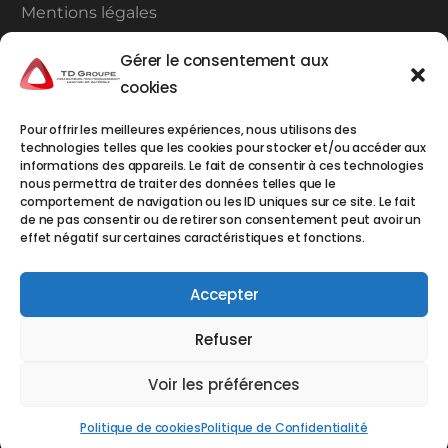
Mentions légales
Plan du site
Gérer le consentement aux
cookies
Contact
Pour offrir les meilleures expériences, nous utilisons des
technologies telles que les cookies pour stocker et/ou accéder aux
TD Groupe à Carros
informations des appareils. Le fait de consentir à ces technologies
TDCA
1ERE AVENUE 4EME RUE 06510 CARROS
nous permettra de traiter des données telles que le
Tél : 04.93.72.59.80
comportement de navigation ou les ID uniques sur ce site. Le fait
de ne pas consentir ou de retirer son consentement peut avoir un
TD Groupe à Monaco
effet négatif sur certaines caractéristiques et fonctions.
EMDT / EML :
« Le Mercure » 14, Avenue Crovetto
Frères – BP 469 - 98012 MONACO Cedex
Tél : +377 93.50.13.82
Accepter
Refuser
Copyright © 2024 – Tous droits réservés – Site réalisé par
Voir les préférences
Webbycom
, agence de communication au Thor (84)
Politique de cookies
Politique de Confidentialité