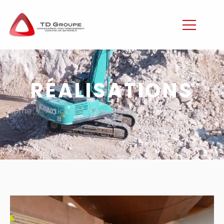
RÉALISATIONS
/
/
/
/
/
Home
Articles
Réalisations
2026
mars
20