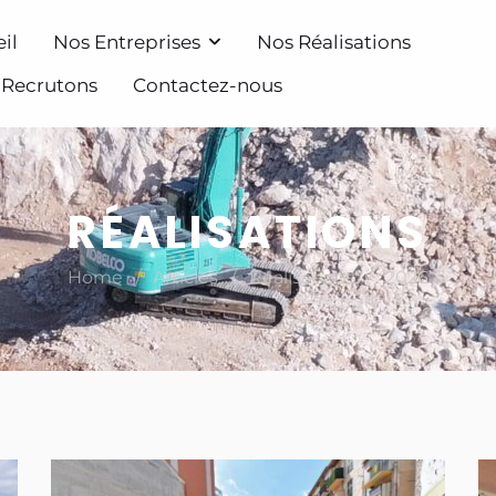
il
Nos Entreprises
Nos Réalisations
 Recrutons
Contactez-nous
RÉALISATIONS
/
/
/
Home
Articles
Réalisations
2026