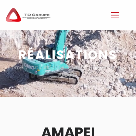
RÉALISATIONS
/
/
/
Home
Articles
Démolition
,
Terrassement
AMAPEI
AMAPEI