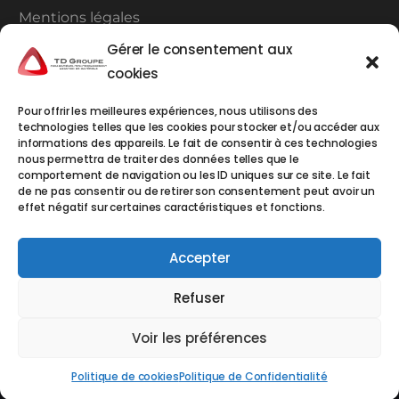
Mentions légales
Gérer le consentement aux
Plan du site
cookies
Contact
Pour offrir les meilleures expériences, nous utilisons des
technologies telles que les cookies pour stocker et/ou accéder aux
TD Groupe à Carros
informations des appareils. Le fait de consentir à ces technologies
TDCA
1ERE AVENUE 4EME RUE 06510 CARROS
nous permettra de traiter des données telles que le
comportement de navigation ou les ID uniques sur ce site. Le fait
Tél : 04.93.72.59.80
de ne pas consentir ou de retirer son consentement peut avoir un
TD Groupe à Monaco
effet négatif sur certaines caractéristiques et fonctions.
EMDT / EML :
« Le Mercure » 14, Avenue Crovetto
Frères – BP 469 - 98012 MONACO Cedex
Accepter
Tél : +377 93.50.13.82
Refuser
Voir les préférences
Copyright © 2024 – Tous droits réservés – Site réalisé par
Webbycom
, agence de communication au Thor (84)
Politique de cookies
Politique de Confidentialité