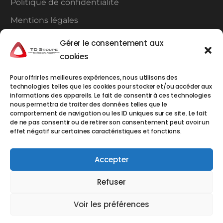
Politique de confidentialité
Mentions légales
Plan du site
Gérer le consentement aux
cookies
Contact
Pour offrir les meilleures expériences, nous utilisons des
technologies telles que les cookies pour stocker et/ou accéder aux
TD Groupe à Carros
informations des appareils. Le fait de consentir à ces technologies
TDCA
1ERE AVENUE 4EME RUE 06510 CARROS
nous permettra de traiter des données telles que le
Tél : 04.93.72.59.80
comportement de navigation ou les ID uniques sur ce site. Le fait
de ne pas consentir ou de retirer son consentement peut avoir un
TD Groupe à Monaco
effet négatif sur certaines caractéristiques et fonctions.
EMDT / EML :
« Le Mercure » 14, Avenue Crovetto
Frères – BP 469 - 98012 MONACO Cedex
Accepter
Tél : +377 93.50.13.82
Refuser
Voir les préférences
Copyright © 2024 – Tous droits réservés – Site réalisé par
Webbycom
, agence de communication au Thor (84)