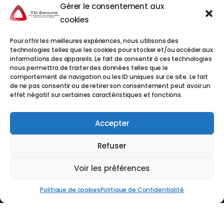
INFORMATIONS
Gérer le consentement aux
cookies
Politique de confidentialité
Pour offrir les meilleures expériences, nous utilisons des
Mentions légales
technologies telles que les cookies pour stocker et/ou accéder aux
informations des appareils. Le fait de consentir à ces technologies
Plan du site
nous permettra de traiter des données telles que le
comportement de navigation ou les ID uniques sur ce site. Le fait
de ne pas consentir ou de retirer son consentement peut avoir un
Contact
effet négatif sur certaines caractéristiques et fonctions.
TD Groupe à Carros
Accepter
TDCA
1ERE AVENUE 4EME RUE 06510 CARROS
Tél : 04.93.72.59.80
Refuser
TD Groupe à Monaco
EMDT / EML :
« Le Mercure » 14, Avenue Crovetto
Voir les préférences
Frères – BP 469 - 98012 MONACO Cedex
Tél : +377 93.50.13.82
Politique de cookies
Politique de Confidentialité