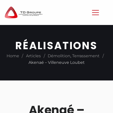
RÉALISATIONS
/
/
/
Home
Articles
Démolition
,
Terrassement
Akenaé – Villeneuve Loubet
Akenaé –