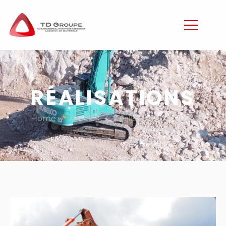
RÉALISATIONS
/
/
/
Home
Articles
Réalisations
2024