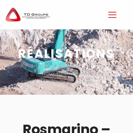
RÉALISATIONS
/
/
/
Home
Articles
Démolition
,
Terrassement
Rosmarino – Menton
Rosmarino –