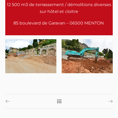
12 500 m3 de terrassement / démolitions diverses
sur hôtel et cloitre
85 boulevard de Garavan – 06500 MENTON