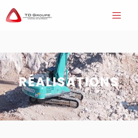
RÉALISATIONS
/
Home
headerRealisation