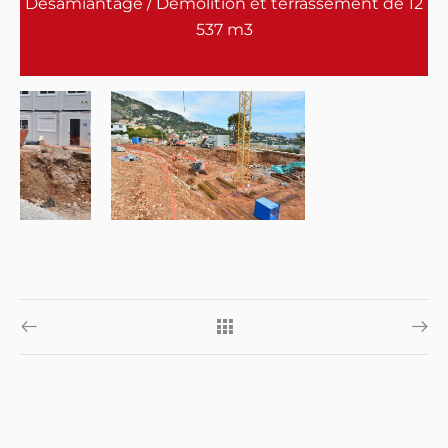
Désamiantage / Démolition et terrassement de 12
537 m3