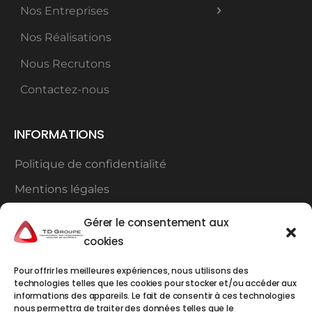
Nos Entreprises
Nos Réalisations
Nous Recrutons
Contactez-nous
INFORMATIONS
Politique de confidentialité
Mentions légales
Plan du site
Gérer le consentement aux
cookies
Contact
Pour offrir les meilleures expériences, nous utilisons des
technologies telles que les cookies pour stocker et/ou accéder aux
TD Groupe à Carros
informations des appareils. Le fait de consentir à ces technologies
TDCA
1ERE AVENUE 4EME RUE 06510 CARROS
nous permettra de traiter des données telles que le