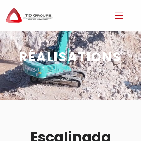
RÉALISATIONS
/
/
/
Home
Articles
Démolition
,
Terrassement
Escalinada
Escalinada